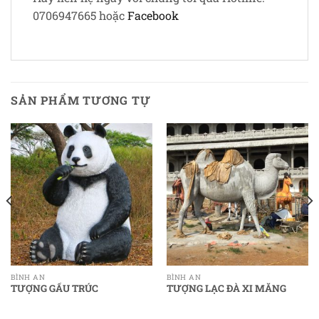
0706947665 hoặc
Facebook
SẢN PHẨM TƯƠNG TỰ
BÌNH AN
BÌNH AN
TƯỢNG GẤU TRÚC
TƯỢNG LẠC ĐÀ XI MĂNG