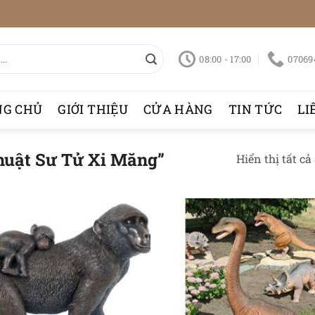
08:00 - 17:00
07069
NG CHỦ
GIỚI THIỆU
CỬA HÀNG
TIN TỨC
LI
huật Sư Tử Xi Măng”
Hiển thị tất cả