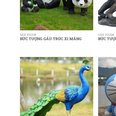
SẢN PHẨM
SẢN PHẨM
BỨC TƯỢNG GẤU TRÚC XI MĂNG
BỨC TƯỢ