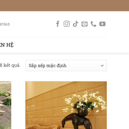
47665
ÊN HỆ
 8 kết quả