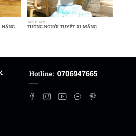
SẢN PHẨM
À NẴNG
TƯỢNG NGƯỜI TUYẾT XI MĂNG
K
0706947665
Hotline: