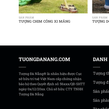
SẢN PHẨM
SẢN PHẨM
TƯỢNG CHIM CÔNG XI MĂNG
TƯỢNG D
TUONGDANANG.COM
DANH
Tượng t
Tượng Đà Nẵng® là nhãn hiệu được Cục
sở hữu trí tuệ Việt Nam cấp chứng nhận
Tượng đ
bảo hộ theo Quyết định số: 56xxx/QĐ-SHTT
ngày 0x/12/20xx. Chủ sở hữu: CTY TNHH
Sản phẩ
Tượng Đà Nẵng
Sản phầ
Tác phẩm