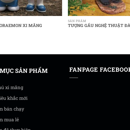
SẢN PHẨM
ORAEMON XI MĂNG
TƯỢNG GẤU NGHỆ THUẬT Đ
FANPAGE FACEBOO
 MỤC SẢN PHẨM
hú xi măng
iêu khắc mới
m bán chạy
m mua lẻ
 đã thực hiện