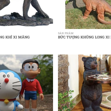
SẢN PHẨM
NG KHỈ XI MĂNG
BỨC TƯỢNG KHỦNG LONG XI