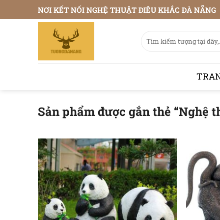
Bỏ
NƠI KẾT NỐI NGHỆ THUẬT ĐIÊU KHẮC ĐÀ NẴNG
qua
nội
Tìm
dung
kiếm:
TRA
Sản phẩm được gắn thẻ “Nghệ t