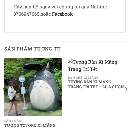
Hãy liên hệ ngay với chúng tôi qua Hotline:
0706947665 hoặc
Facebook
SẢN PHẨM TƯƠNG TỰ
BÀN GHẾ XI MĂNG
TƯỢNG RẮN XI MĂNG
TRANG TRÍ TẾT – LỰA CHỌN
ĐỘC ĐÁO CHO NĂM MỚI 2025
SẢN PHẨM
TƯỢNG TOTORO XI MĂNG