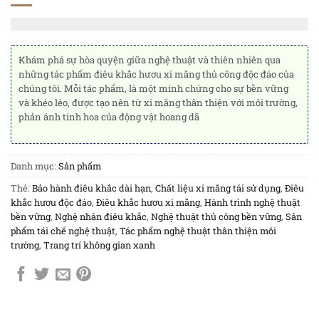
Khám phá sự hòa quyện giữa nghệ thuật và thiên nhiên qua
những tác phẩm điêu khắc hươu xi măng thủ công độc đáo của
chúng tôi. Mỗi tác phẩm, là một minh chứng cho sự bền vững
và khéo léo, được tạo nên từ xi măng thân thiện với môi trường,
phản ánh tinh hoa của động vật hoang dã
Danh mục:
Sản phẩm
Thẻ:
Bảo hành điêu khắc dài hạn
,
Chất liệu xi măng tái sử dụng
,
Điêu
khắc hươu độc đáo
,
Điêu khắc hươu xi măng
,
Hành trình nghệ thuật
bền vững
,
Nghệ nhân điêu khắc
,
Nghệ thuật thủ công bền vững
,
Sản
phẩm tái chế nghệ thuật
,
Tác phẩm nghệ thuật thân thiện môi
trường
,
Trang trí không gian xanh