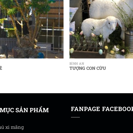
BÌNH AN
Ê
TƯỢNG CON CỪU
FANPAGE FACEBOO
 MỤC SẢN PHẨM
hú xi măng