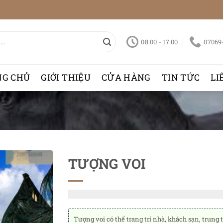
08:00 - 17:00
07069
NG CHỦ
GIỚI THIỆU
CỬA HÀNG
TIN TỨC
LI
TƯỢNG VOI
Tượng voi có thể trang trí nhà, khách sạn, trun