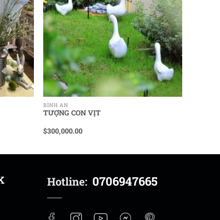
BÌNH AN
TƯỢNG CON VỊT
$
300,000.00
K
0706947665
Hotline: