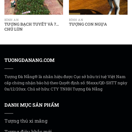
BÌNH AN
BÌNH AN
TƯỢNG BẠCH TUYẾT VÀ 7
TƯỢNG CON NGỰA
CHÚ LÙN
TUONGDANANG.COM
Tượng Đà Nẵng® là nhãn hiệu được Cục sở hữu trí tuệ Việt Nam
cấp chứng nhận bảo hộ theo Quyết định số: 56xxx/QĐ-SHTT ngày
0x/12/20xx. Chủ sở hữu: CTY TNHH Tượng Đà Nẵng
DANH MỤC SẢN PHẨM
Tượng thú xi măng
Tượng điêu khắc mới