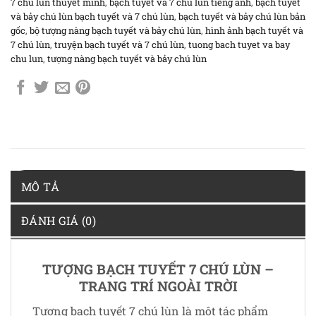
7 chú lùn thuyết minh
,
bạch tuyết và 7 chú lùn tiếng anh
,
bạch tuyết
và bảy chú lùn bạch tuyết và 7 chú lùn
,
bạch tuyết và bảy chú lùn bản
gốc
,
bộ tượng nàng bạch tuyết và bảy chú lùn
,
hình ảnh bạch tuyết và
7 chú lùn
,
truyện bạch tuyết và 7 chú lùn
,
tuong bach tuyet va bay
chu lun
,
tượng nàng bạch tuyết và bảy chú lùn
MÔ TẢ
ĐÁNH GIÁ (0)
TƯỢNG BẠCH TUYẾT 7 CHÚ LÙN –
TRANG TRÍ NGOÀI TRỜI
Tượng bạch tuyết 7 chú lùn là một tác phẩm