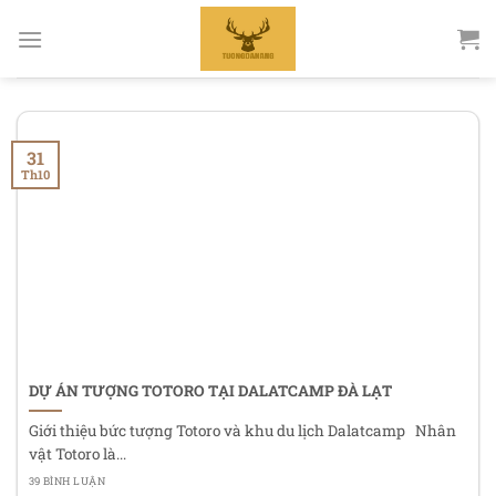
Bỏ
qua
nội
dung
31
Th10
DỰ ÁN TƯỢNG TOTORO TẠI DALATCAMP ĐÀ LẠT
Giới thiệu bức tượng Totoro và khu du lịch Dalatcamp Nhân
vật Totoro là...
39 BÌNH LUẬN