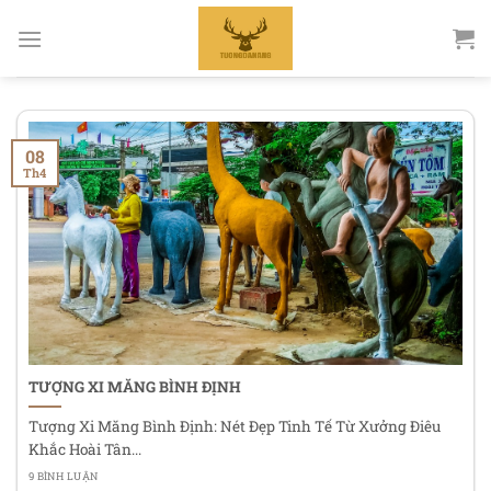
Bỏ
qua
nội
dung
08
Th4
TƯỢNG XI MĂNG BÌNH ĐỊNH
Tượng Xi Măng Bình Định: Nét Đẹp Tinh Tế Từ Xưởng Điêu
Khắc Hoài Tân...
9 BÌNH LUẬN