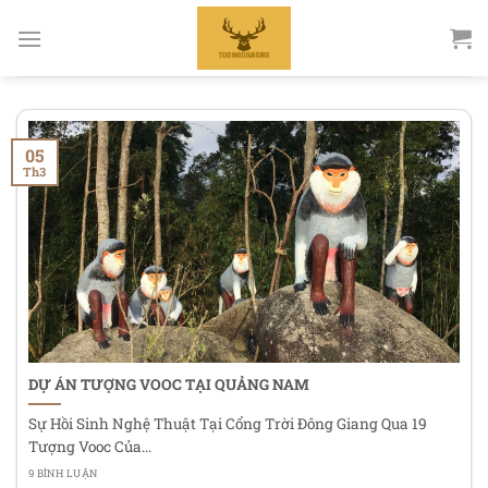
Bỏ
qua
nội
dung
05
Th3
DỰ ÁN TƯỢNG VOOC TẠI QUẢNG NAM
Sự Hồi Sinh Nghệ Thuật Tại Cổng Trời Đông Giang Qua 19
Tượng Vooc Của...
9 BÌNH LUẬN