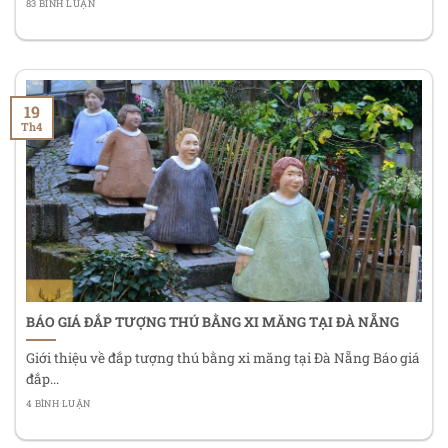
83 BÌNH LUẬN
19
Th4
BÁO GIÁ ĐẮP TƯỢNG THÚ BẰNG XI MĂNG TẠI ĐÀ NẴNG
Giới thiệu về đắp tượng thú bằng xi măng tại Đà Nẵng Báo giá
đắp...
4 BÌNH LUẬN