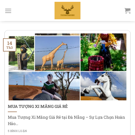
Bỏ
qua
nội
dung
14
Th3
MUA TƯỢNG XI MĂNG GIÁ RẺ
Mua Tượng Xi Măng Giá Rẻ tại Đà Nẵng – Sự Lựa Chọn Hoàn
Hảo...
5 BÌNH LUẬN