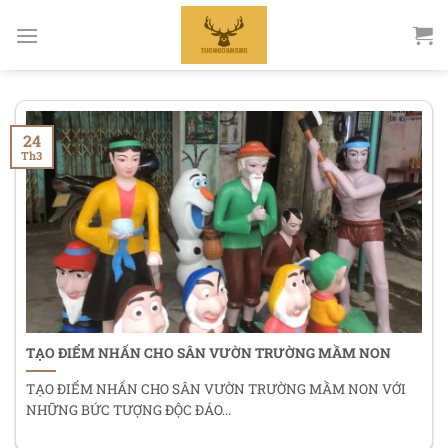
Bỏ
qua
nội
dung
24
Th3
TẠO ĐIỂM NHẤN CHO SÂN VƯỜN TRƯỜNG MẦM NON
TẠO ĐIỂM NHẤN CHO SÂN VƯỜN TRƯỜNG MẦM NON VỚI
NHỮNG BỨC TƯỢNG ĐỘC ĐÁO...