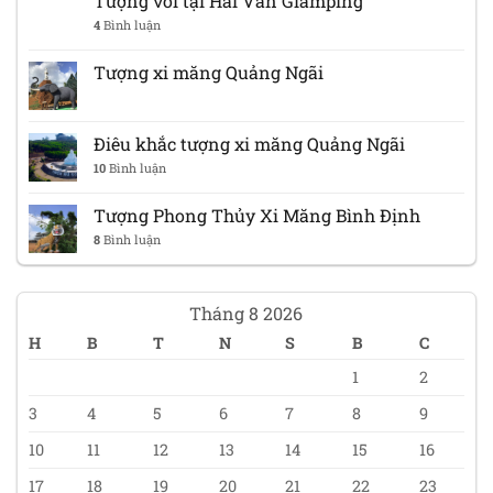
Tượng voi tại Hải Vân Glamping
4
Bình luận
Tượng xi măng Quảng Ngãi
Điêu khắc tượng xi măng Quảng Ngãi
10
Bình luận
Tượng Phong Thủy Xi Măng Bình Định
8
Bình luận
Tháng 8 2026
H
B
T
N
S
B
C
1
2
3
4
5
6
7
8
9
10
11
12
13
14
15
16
17
18
19
20
21
22
23