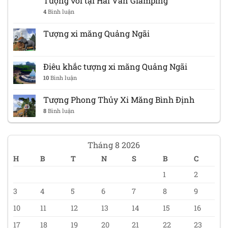
Tượng voi tại Hải Vân Glamping
4
Bình luận
Tượng xi măng Quảng Ngãi
Điêu khắc tượng xi măng Quảng Ngãi
10
Bình luận
Tượng Phong Thủy Xi Măng Bình Định
8
Bình luận
Tháng 8 2026
H
B
T
N
S
B
C
1
2
3
4
5
6
7
8
9
10
11
12
13
14
15
16
17
18
19
20
21
22
23