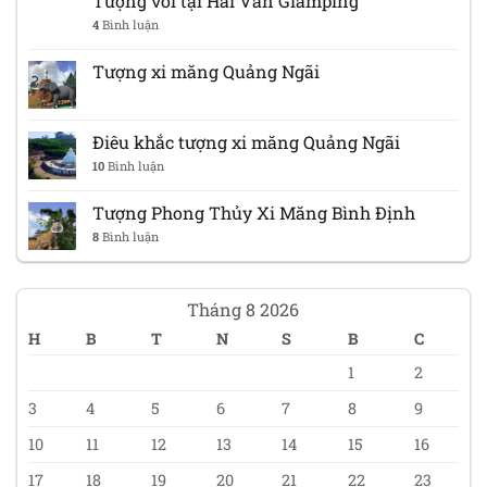
Tượng voi tại Hải Vân Glamping
4
Bình luận
Tượng xi măng Quảng Ngãi
Điêu khắc tượng xi măng Quảng Ngãi
10
Bình luận
Tượng Phong Thủy Xi Măng Bình Định
8
Bình luận
Tháng 8 2026
H
B
T
N
S
B
C
1
2
3
4
5
6
7
8
9
10
11
12
13
14
15
16
17
18
19
20
21
22
23