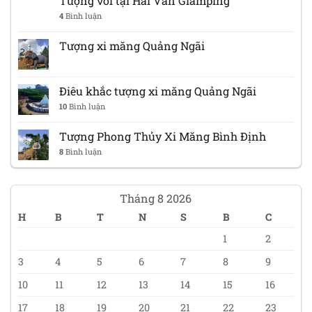
Tượng voi tại Hải Vân Glamping
4
Bình luận
Tượng xi măng Quảng Ngãi
Điêu khắc tượng xi măng Quảng Ngãi
10
Bình luận
Tượng Phong Thủy Xi Măng Bình Định
8
Bình luận
Tháng 8 2026
H
B
T
N
S
B
C
1
2
3
4
5
6
7
8
9
10
11
12
13
14
15
16
17
18
19
20
21
22
23