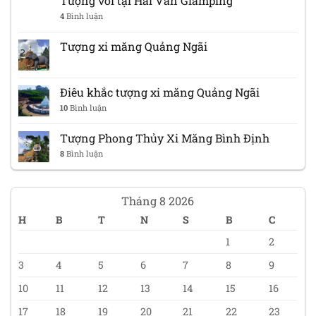
Tượng voi tại Hải Vân Glamping
4
Bình luận
Tượng xi măng Quảng Ngãi
Điêu khắc tượng xi măng Quảng Ngãi
10
Bình luận
Tượng Phong Thủy Xi Măng Bình Định
8
Bình luận
Tháng 8 2026
H
B
T
N
S
B
C
1
2
3
4
5
6
7
8
9
10
11
12
13
14
15
16
17
18
19
20
21
22
23