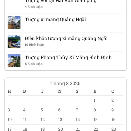
Tượng voi tại Hải Vân Glamping
4
Bình luận
Tượng xi măng Quảng Ngãi
Điêu khắc tượng xi măng Quảng Ngãi
10
Bình luận
Tượng Phong Thủy Xi Măng Bình Định
8
Bình luận
Tháng 8 2026
H
B
T
N
S
B
C
1
2
3
4
5
6
7
8
9
10
11
12
13
14
15
16
17
18
19
20
21
22
23